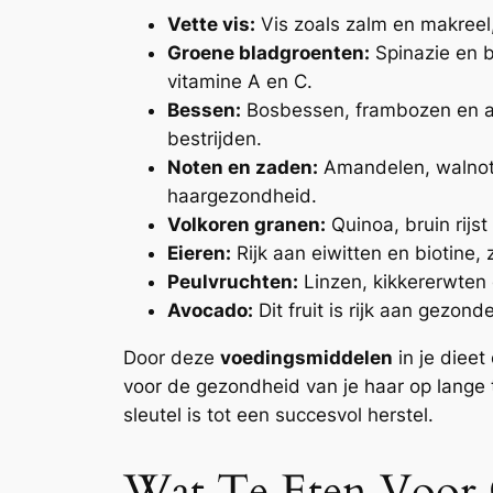
Vette vis:
Vis zoals zalm en makreel,
Groene bladgroenten:
Spinazie en b
vitamine A en C.
Bessen:
Bosbessen, frambozen en and
bestrijden.
Noten en zaden:
Amandelen, walnote
haargezondheid.
Volkoren granen:
Quinoa, bruin rijs
Eieren:
Rijk aan eiwitten en biotine, 
Peulvruchten:
Linzen, kikkererwten e
Avocado:
Dit fruit is rijk aan gezo
Door deze
voedingsmiddelen
in je dieet
voor de gezondheid van je haar op lange t
sleutel is tot een succesvol herstel.
Wat Te Eten Voor O