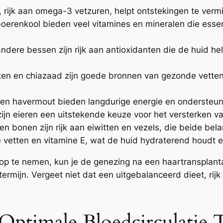
 rijk aan omega-3 vetzuren, helpt ontstekingen te verm
oerenkool bieden veel vitamines en mineralen die essen
ere bessen zijn rijk aan antioxidanten die de huid help
n en chiazaad zijn goede bronnen van gezonde vetten e
t en havermout bieden langdurige energie en ondersteun
zijn eieren een uitstekende keuze voor het versterken va
n bonen zijn rijk aan eiwitten en vezels, die beide bela
nde vetten en vitamine E, wat de huid hydraterend houdt
 op te nemen, kun je de genezing na een haartransplantat
ermijn. Vergeet niet dat een uitgebalanceerd dieet, rij
ptimale Bloedcirculatie T