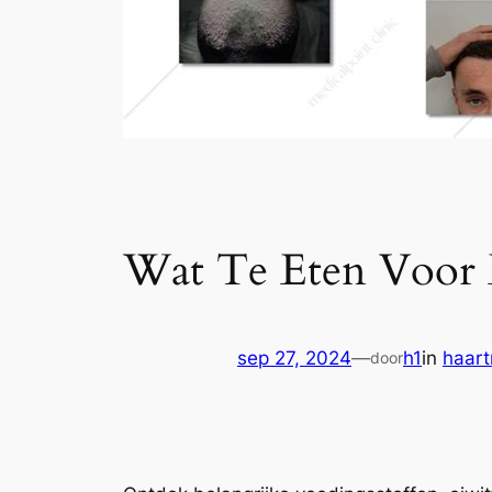
Wat Te Eten Voor E
sep 27, 2024
—
h1
in
haart
door