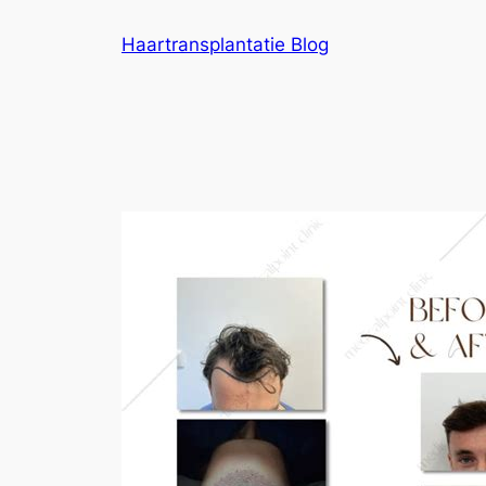
Ga
Haartransplantatie Blog
naar
de
inhoud