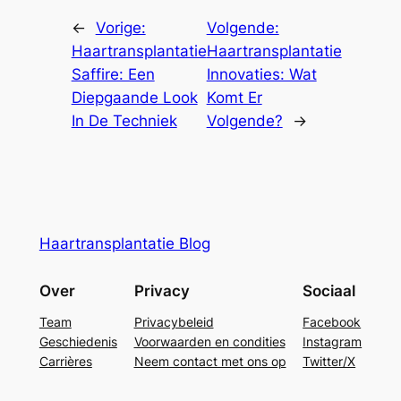
←
Vorige:
Volgende:
Haartransplantatie
Haartransplantatie
Saffire: Een
Innovaties: Wat
Diepgaande Look
Komt Er
In De Techniek
Volgende?
→
Haartransplantatie Blog
Over
Privacy
Sociaal
Team
Privacybeleid
Facebook
Geschiedenis
Voorwaarden en condities
Instagram
Carrières
Neem contact met ons op
Twitter/X