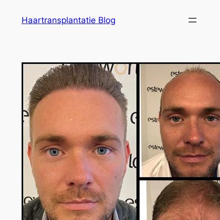
Ga
Haartransplantatie Blog
naar
de
inhoud