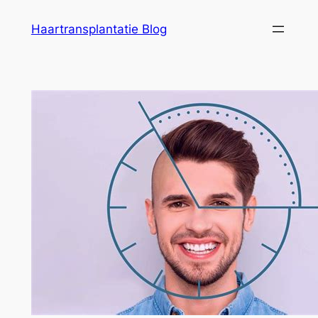
Ga
Haartransplantatie Blog
naar
de
inhoud