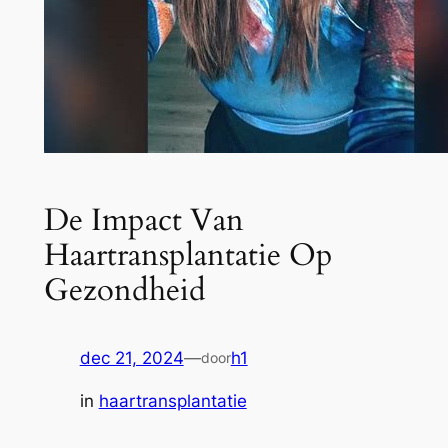
De Impact Van
Haartransplantatie Op
Gezondheid
dec 21, 2024
—
h1
door
in
haartransplantatie