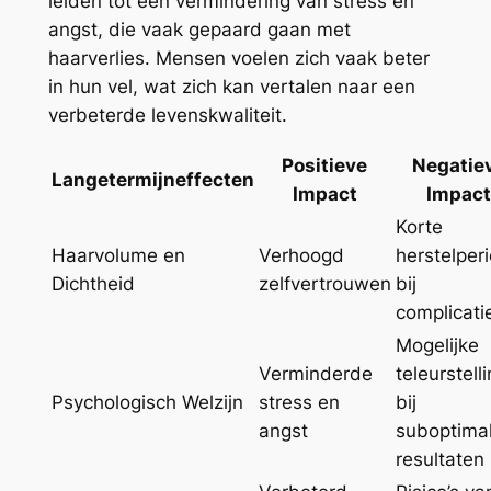
leiden tot een vermindering van stress en
angst, die vaak gepaard gaan met
haarverlies. Mensen voelen zich vaak beter
in hun vel, wat zich kan vertalen naar een
verbeterde levenskwaliteit.
Positieve
Negatie
Langetermijneffecten
Impact
Impac
Korte
Haarvolume en
Verhoogd
herstelper
Dichtheid
zelfvertrouwen
bij
complicati
Mogelijke
Verminderde
teleurstell
Psychologisch Welzijn
stress en
bij
angst
suboptima
resultaten